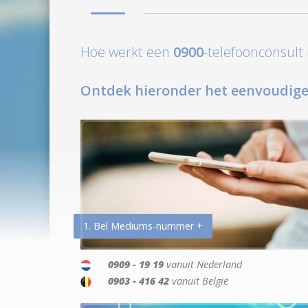
Hoe werkt een
0900
-telefoonconsul
Ontdek hieronder het eenvoudige
1. Bel Mediums-nummer +
0909 - 19 19
vanuit Nederland
0903 - 416 42
vanuit België