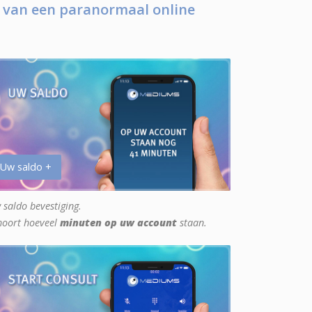
 van een paranormaal online
 Uw saldo +
 saldo bevestiging.
hoort hoeveel
minuten op uw account
staan.