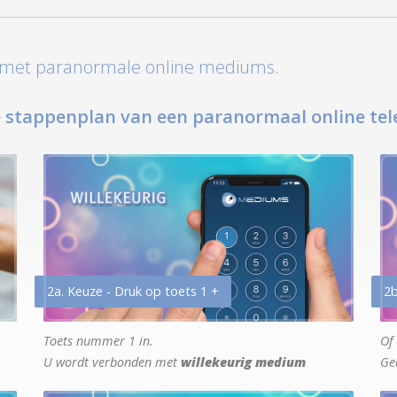
t met paranormale online mediums.
 stappenplan van een paranormaal online tel
2a. Keuze - Druk op toets 1 +
2b
Toets nummer 1 in.
Of 
U wordt verbonden met
willekeurig medium
Ge