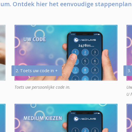
um. Ontdek hier het eenvoudige stappenplan
2. Toets uw code in +
3.
Toets uw persoonlijke code in.
Uw
U 