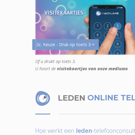
2c. Keuze - Druk op toets 3 +
Of u drukt op toets 3.
U hoort de
visitekaartjes van onze mediums
LEDEN
ONLINE TE
Hoe werkt een
leden
-telefoonconsult