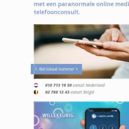
met een paranormale online medi
telefoonconsult.
1. Bel lokaal nummer +
010 713 18 50
vanuit Nederland
02 788 12 43
vanuit België