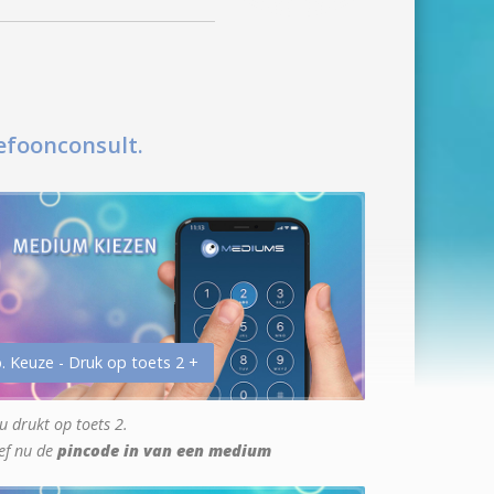
efoonconsult.
. Keuze - Druk op toets 2 +
u drukt op toets 2.
ef nu de
pincode in van een medium