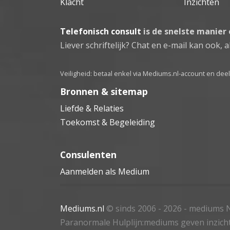
Klacht
Inzichten
Telefonisch consult
is de snelste manier
Liever schriftelijk? Chat en e-mail kan ook, al
Veiligheid: betaal enkel via Mediums.nl-account en de
Bronnen & sitemap
Liefde & Relaties
Toekomst & Begeleiding
Consulenten
Aanmelden als Medium
Mediums.nl
© sinds 2006 - 2026
- mediums N
Paranormale Hulplijn:mediums geven inzich