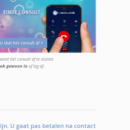
 U sluit het consult af +
enst het consult af te sluiten.
ak gewoon in
of leg af.
ijn. U gaat pas betalen na contact