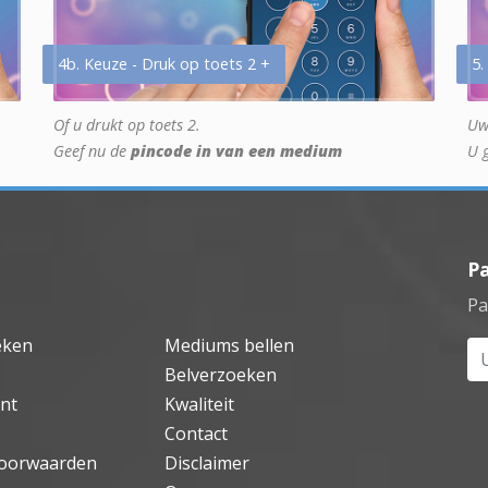
4b. Keuze - Druk op toets 2 +
5.
Of u drukt op toets 2.
Uw
Geef nu de
pincode in van een medium
U 
P
Pa
eken
Mediums bellen
Uw
Belverzoeken
nt
Kwaliteit
Contact
oorwaarden
Disclaimer