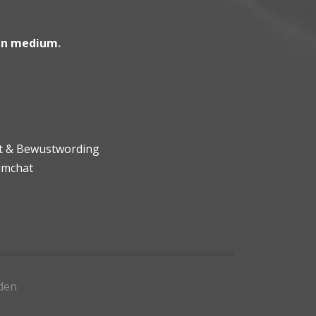
en medium
.
ht & Bewustwording
umchat
den