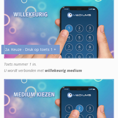
2a. Keuze - Druk op toets 1 +
Toets nummer 1 in.
U wordt verbonden met
willekeurig medium