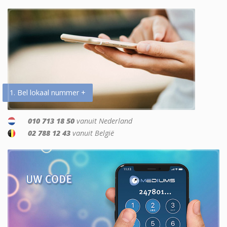
1. Bel lokaal nummer +
010 713 18 50
vanuit Nederland
02 788 12 43
vanuit België