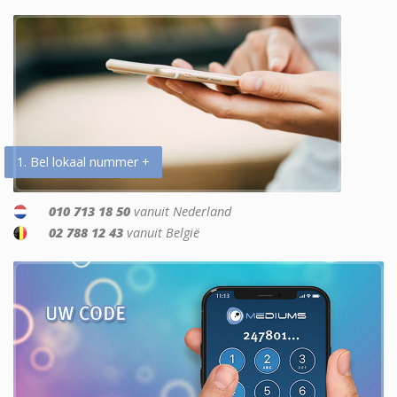
1. Bel lokaal nummer +
010 713 18 50
vanuit Nederland
02 788 12 43
vanuit België