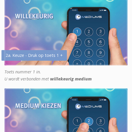
2a. Keuze - Druk op toets 1 +
Toets nummer 1 in.
U wordt verbonden met
willekeurig medium