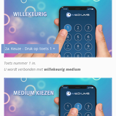
2a. Keuze - Druk op toets 1 +
Toets nummer 1 in.
U wordt verbonden met
willekeurig medium