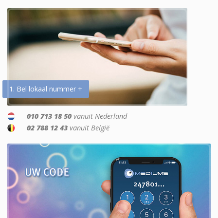
1. Bel lokaal nummer +
010 713 18 50
vanuit Nederland
02 788 12 43
vanuit België