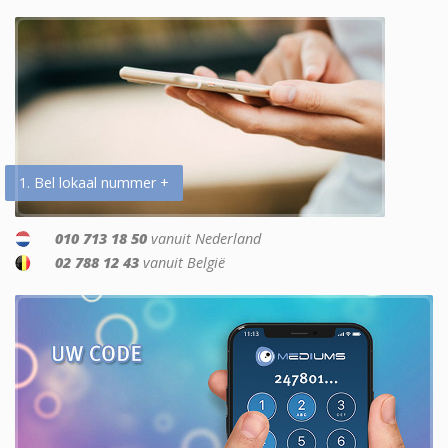
1. Bel lokaal nummer +
010 713 18 50
vanuit Nederland
02 788 12 43
vanuit België