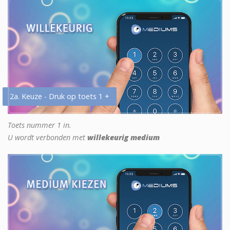
2a. Keuze - Druk op toets 1 +
Toets nummer 1 in.
U wordt verbonden met
willekeurig medium