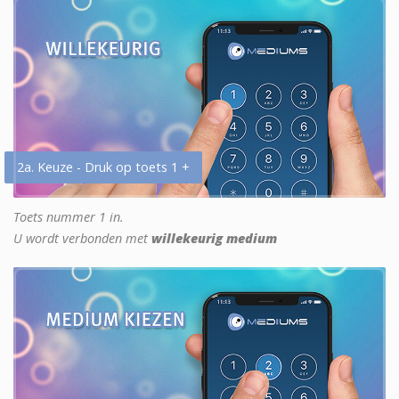
2a. Keuze - Druk op toets 1 +
Toets nummer 1 in.
U wordt verbonden met
willekeurig medium