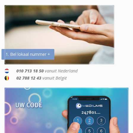
1. Bel lokaal nummer +
010 713 18 50
vanuit Nederland
02 788 12 43
vanuit België