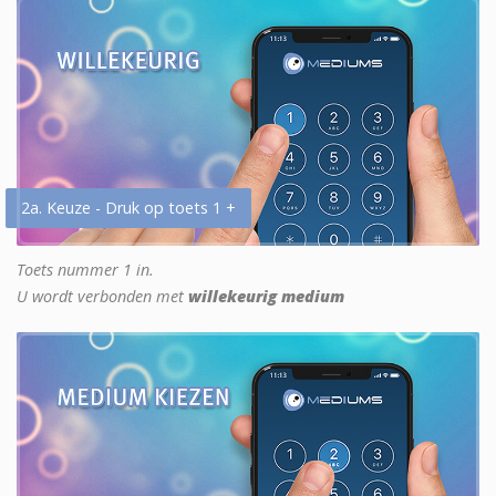
2a. Keuze - Druk op toets 1 +
Toets nummer 1 in.
U wordt verbonden met
willekeurig medium