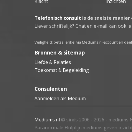
Klacht
Inzichten
Telefonisch consult
is de snelste manier
Liever schriftelijk? Chat en e-mail kan ook, al
Veiligheid: betaal enkel via Mediums.nl-account en de
Bronnen & sitemap
Liefde & Relaties
Toekomst & Begeleiding
Consulenten
Aanmelden als Medium
Mediums.nl
© sinds 2006 - 2026
- mediums N
Paranormale Hulplijn:mediums geven inzich