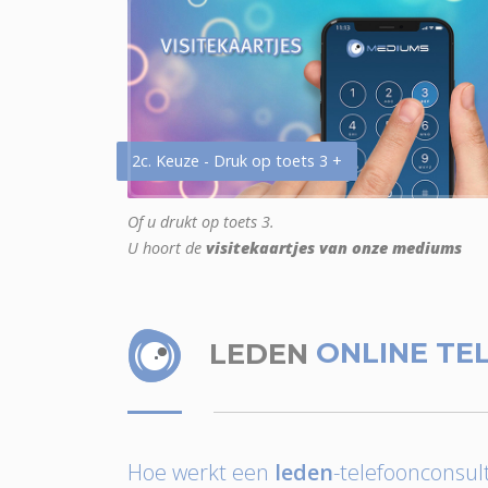
2c. Keuze - Druk op toets 3 +
Of u drukt op toets 3.
U hoort de
visitekaartjes van onze mediums
LEDEN
ONLINE TE
Hoe werkt een
leden
-telefoonconsult