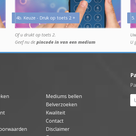
4b. Keuze - Druk op toets 2 +
5.
Of u drukt op toets 2.
Uw
Geef nu de
pincode in van een medium
U 
P
Pa
eken
Mediums bellen
Uw
Belverzoeken
nt
Kwaliteit
Contact
oorwaarden
Disclaimer