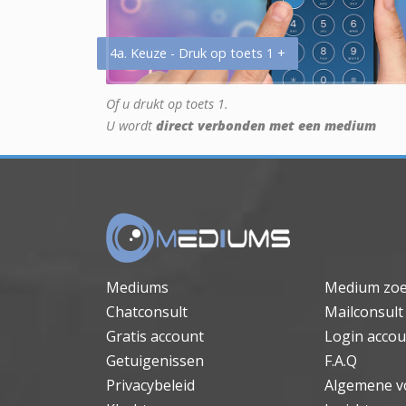
4a. Keuze - Druk op toets 1 +
Of u drukt op toets 1.
U wordt
direct verbonden met een medium
Mediums
Medium zo
Chatconsult
Mailconsult
Gratis account
Login accou
Getuigenissen
F.A.Q
Privacybeleid
Algemene v