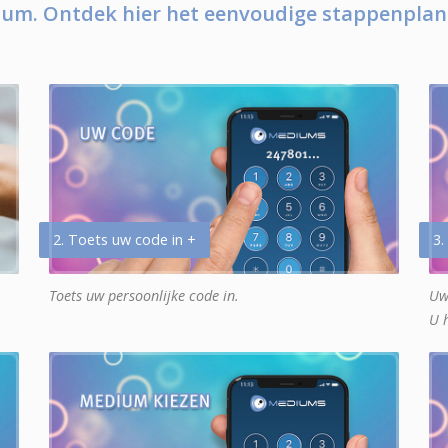
um. Ontdek hier het eenvoudige stappenplan
2. Toets uw code in +
3.
Toets uw persoonlijke code in.
Uw
U 