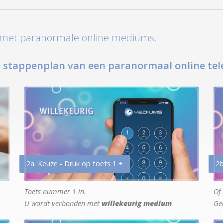
t met paranormale online mediums.
 stappenplan van een paranormaal online tel
2a. Keuze - Druk op toets 1 +
2b
Toets nummer 1 in.
Of 
U wordt verbonden met
willekeurig medium
Ge