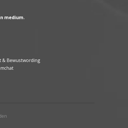
en medium
.
ht & Bewustwording
umchat
den