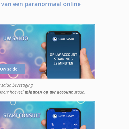
 van een paranormaal online
 Uw saldo +
 saldo bevestiging.
hoort hoeveel
minuten op uw account
staan.