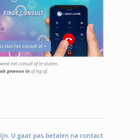
 U sluit het consult af +
enst het consult af te sluiten.
ak gewoon in
of leg af.
ijn. U gaat pas betalen na contact