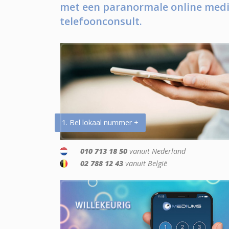
met een paranormale online medi
telefoonconsult.
1. Bel lokaal nummer +
010 713 18 50
vanuit Nederland
02 788 12 43
vanuit België