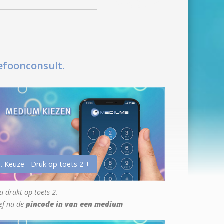
efoonconsult.
. Keuze - Druk op toets 2 +
u drukt op toets 2.
ef nu de
pincode in van een medium