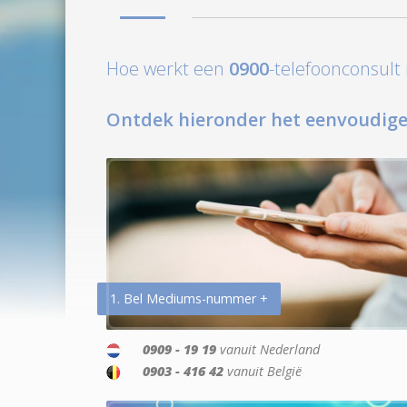
Hoe werkt een
0900
-telefoonconsul
Ontdek hieronder het eenvoudige
1. Bel Mediums-nummer +
0909 - 19 19
vanuit Nederland
0903 - 416 42
vanuit België