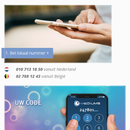
1. Bel lokaal nummer +
010 713 18 50
vanuit Nederland
02 788 12 43
vanuit België