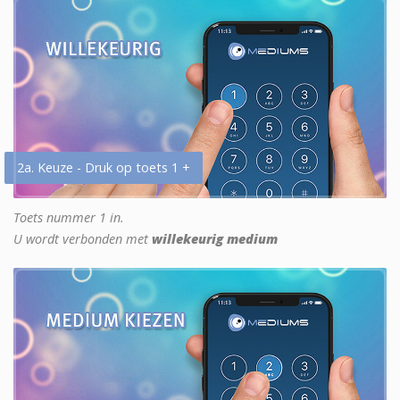
2a. Keuze - Druk op toets 1 +
Toets nummer 1 in.
U wordt verbonden met
willekeurig medium