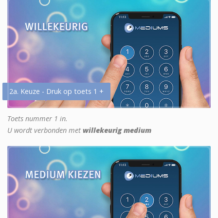
2a. Keuze - Druk op toets 1 +
Toets nummer 1 in.
U wordt verbonden met
willekeurig medium