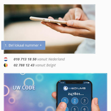
1. Bel lokaal nummer +
010 713 18 50
vanuit Nederland
02 788 12 43
vanuit België