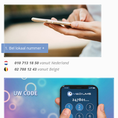
1. Bel lokaal nummer +
010 713 18 50
vanuit Nederland
02 788 12 43
vanuit België