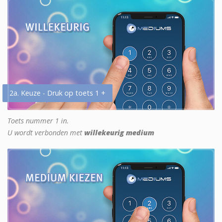
2a. Keuze - Druk op toets 1 +
Toets nummer 1 in.
U wordt verbonden met
willekeurig medium